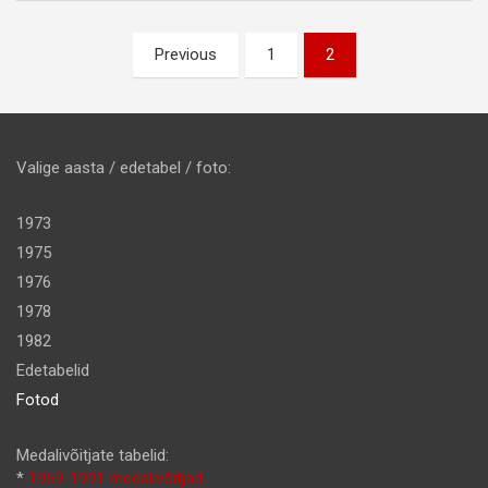
Postituste
Previous
1
2
leheküljendus
Valige aasta / edetabel / foto:
1973
1975
1976
1978
1982
Edetabelid
Fotod
Medalivõitjate tabelid:
*
1959-1991 medalivõitjad