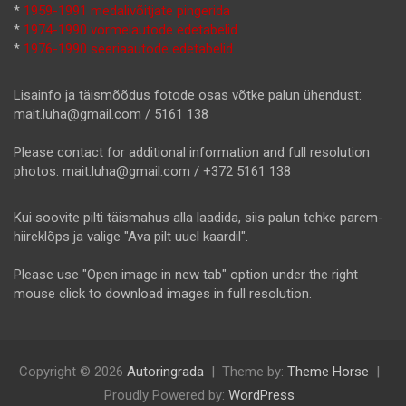
*
1959-1991 medalivõitjate pingerida
*
1974-1990 vormelautode edetabelid
*
1976-1990 seeriaautode edetabelid
Lisainfo ja täismõõdus fotode osas võtke palun ühendust:
mait.luha@gmail.com / 5161 138
Please contact for additional information and full resolution
photos: mait.luha@gmail.com / +372 5161 138
Kui soovite pilti täismahus alla laadida, siis palun tehke parem-
hiireklõps ja valige "Ava pilt uuel kaardil".
Please use "Open image in new tab" option under the right
mouse click to download images in full resolution.
Copyright © 2026
Autoringrada
Theme by:
Theme Horse
Proudly Powered by:
WordPress