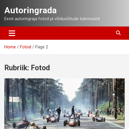
Skip
Autoringrada
to
content
Eesti autoringraja fotod ja võidusõitude tulemused
Home
Fotod
Page 2
Rubriik:
Fotod